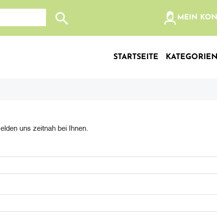
olz, etc...
MEIN KO
Suche nach: Zum Beispiel Wein, Fleisch, Keramik, Holz
STARTSEITE
KATEGORIE
melden uns zeitnah bei Ihnen.