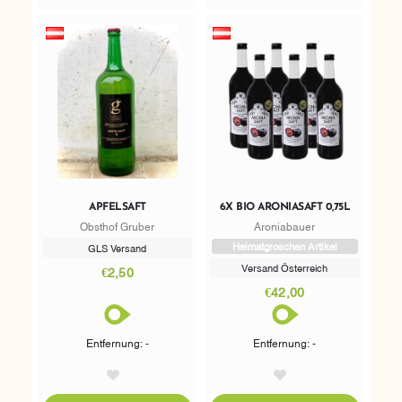
APFELSAFT
6X BIO ARONIASAFT 0,75L
Obsthof Gruber
Aroniabauer
Heimatgroschen Artikel
GLS Versand
Versand Österreich
€2,50
€42,00
Entfernung: -
Entfernung: -
AddToWishlist
AddToWishlist