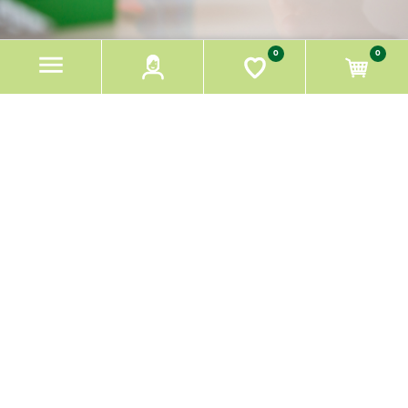
0
0
AN DIE ZUKUNFT
DENKEN,
IN DER GEGENWART