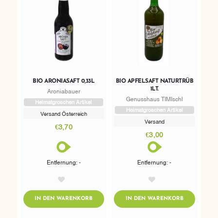
BIO ARONIASAFT 0,33L
BIO APFELSAFT NATURTRÜB
1LT.
Aroniabauer
Genusshaus TIMIschl
Heimatgroschen Artikel
Heimatgroschen Artikel
Versand Österreich
Versand
€3,70
€3,00
Entfernung: -
Entfernung: -
AddToWishlist
AddToWishlist
ADDTOCART
ADDTOCART
IN DEN WARENKORB
IN DEN WARENKORB