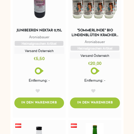
JUNIBEEREN NEKTAR 0,75L
"SOMMERLINDE" BIO
LINDENBLÜTEN KRACHERL
Aroniabauer
0,33L 12ER TRAY
Aroniabauer
Heimatgroschen Artikel
Heimatgroschen Artikel
Versand Österreich
Versand Österreich
€5,50
€20,00
Entfernung: -
Entfernung: -
AddToWishlist
AddToWishlist
ADDTOCART
ADDTOCART
IN DEN WARENKORB
IN DEN WARENKORB