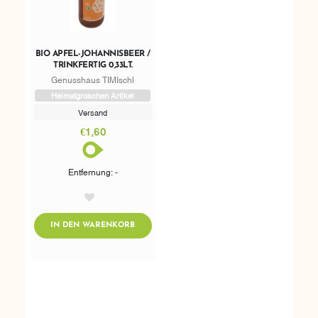
BIO APFEL-JOHANNISBEER /
TRINKFERTIG 0,33LT.
Genusshaus TIMIschl
Heimatgroschen Artikel
Versand
€1,60
Entfernung: -
AddToWishlist
ADDTOCART
IN DEN WARENKORB