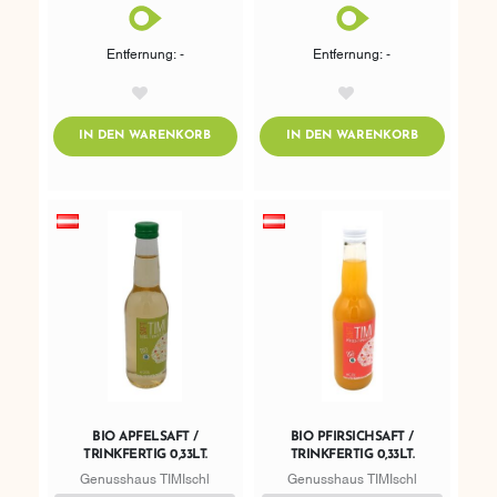
Entfernung: -
Entfernung: -
AddToWishlist
AddToWishlist
ADDTOCART
ADDTOCART
IN DEN WARENKORB
IN DEN WARENKORB
BIO APFELSAFT /
BIO PFIRSICHSAFT /
TRINKFERTIG 0,33LT.
TRINKFERTIG 0,33LT.
Genusshaus TIMIschl
Genusshaus TIMIschl