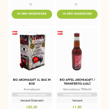
AddToWishlist
AddToWishlist
ADDTOCART
ADDTOCART
IN DEN WARENKORB
IN DEN WARENKORB
BIO ARONIASAFT 3L BAG IN
BIO APFEL-ARONIASAFT /
BOX
TRINKFERTIG 0,33LT.
Aroniabauer
Genusshaus TIMIschl
Heimatgroschen Artikel
Heimatgroschen Artikel
Versand Österreich
Versand
€25,00
€1,80