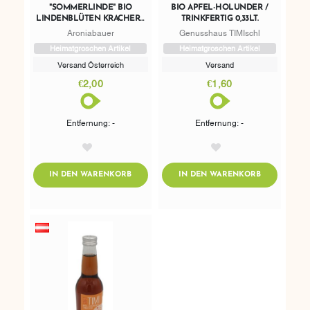
"SOMMERLINDE" BIO
BIO APFEL-HOLUNDER /
LINDENBLÜTEN KRACHERL
TRINKFERTIG 0,33LT.
0,33L
Aroniabauer
Genusshaus TIMIschl
Heimatgroschen Artikel
Heimatgroschen Artikel
Versand Österreich
Versand
€2,00
€1,60
Entfernung: -
Entfernung: -
AddToWishlist
AddToWishlist
ADDTOCART
ADDTOCART
IN DEN WARENKORB
IN DEN WARENKORB