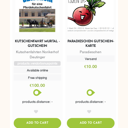
KUTSCHENFAHRT MURTAL -
PARADIESCHEN GUTSCHEIN-
GUTSCHEIN
KARTE
Kutschenfahrten Norikerhof
Paradieschen
Deutinger
Versand
products.vendorbonuspoints
€10.00
Available online
Free shipping
€100.00
products.distance: -
products.distance: -
AddToWishlist
AddToWishlist
ADDTOCART
ADDTOCART
ADD TO CART
ADD TO CART