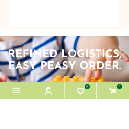
REFINED LOGISTICS,
EASY PEASY ORDER.
0
0
HOW IT'S DONE!