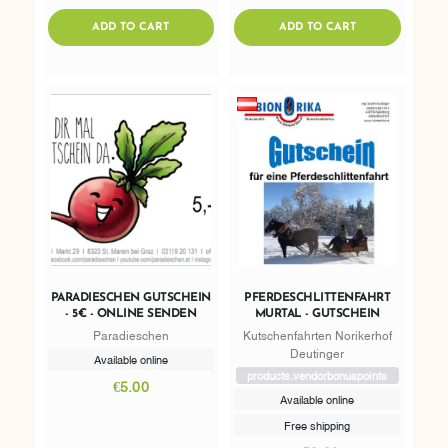
AddToWishlist
AddToWishlist
ADDTOCART
ADDTOCART
ADD TO CART
ADD TO CART
PARADIESCHEN GUTSCHEIN
PFERDESCHLITTENFAHRT
- 5€ - ONLINE SENDEN
MURTAL - GUTSCHEIN
Paradieschen
Kutschenfahrten Norikerhof
Deutinger
Available online
products.vendorbonuspoints
€5.00
Available online
Free shipping