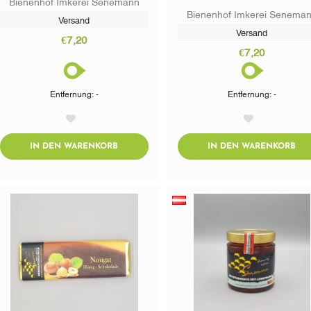
Bienenhof Imkerei Senemann
Bienenhof Imkerei Senema
Versand
Versand
€7,20
€7,20
Entfernung: -
Entfernung: -
AddToWishlist
AddToWishlist
ADDTOCART
AD
IN DEN WARENKORB
IN DEN WARENKORB