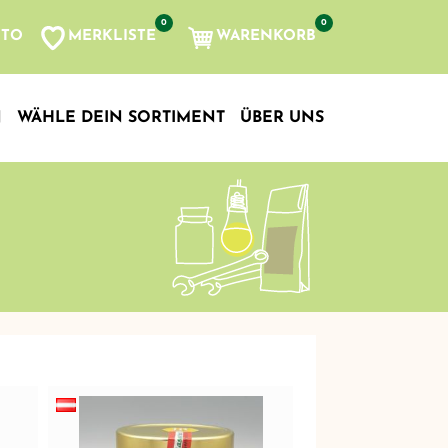
0
0
MERKLISTE
WARENKORB
NTO
, etc...
N
WÄHLE DEIN SORTIMENT
ÜBER UNS