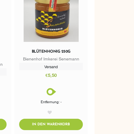
BLÜTENHONIG 250G
Bienenhof Imkerei Senemann
nn
Versand
€5,50
Entfernung: -
AddToWishlist
DTOCART
ADDTOCART
IN DEN WARENKORB