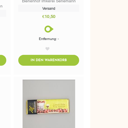
Bienenhof Imkerei Senemann
nn
Versand
€10,50
Entfernung: -
AddToWishlist
DTOCART
ADDTOCART
IN DEN WARENKORB