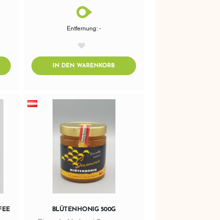
Entfernung: -
AddToWishlist
DTOCART
ADDTOCART
IN DEN WARENKORB
FEE
BLÜTENHONIG 500G