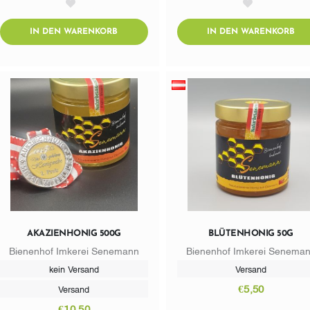
AddToWishlist
AddToWishlist
ADDTOCART
AD
IN DEN WARENKORB
IN DEN WARENKORB
AKAZIENHONIG 500G
BLÜTENHONIG 50G
Bienenhof Imkerei Senemann
Bienenhof Imkerei Senema
kein Versand
Versand
€5,50
Versand
€10,50