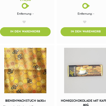
Entfernung: -
Entfernung: -
AddToWishlist
AddToWishlist
ADDTOCART
AD
IN DEN WARENKORB
IN DEN WARENKORB
BIENENWACHSTUCH 26X24
HONIGSCHOKOLADE MIT KAF
80G