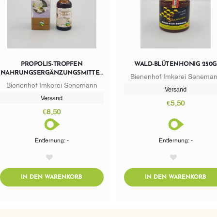
PROPOLIS-TROPFEN
WALD-BLÜTENHONIG 250G
(NAHRUNGSERGÄNZUNGSMITTEL)
Bienenhof Imkerei Senema
20ML
Bienenhof Imkerei Senemann
Versand
Versand
€5,50
€8,50
Entfernung: -
Entfernung: -
AddToWishlist
AddToWishlist
ADDTOCART
AD
IN DEN WARENKORB
IN DEN WARENKORB