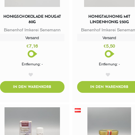
HONIGSCHOKOLADE NOUGAT
HONIGTAUHONIG MIT
80G
LINDENHONIG 250G
Bienenhof Imkerei Senemann
Bienenhof Imkerei Senema
Versand
Versand
€7,16
€5,50
Entfernung: -
Entfernung: -
AddToWishlist
AddToWishlist
ADDTOCART
AD
IN DEN WARENKORB
IN DEN WARENKORB