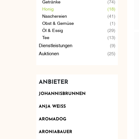
Getränke
(74)
Honig
(18)
Naschereien
(41)
Obst & Gemüse
(1)
Öl & Essig
(29)
Tee
(13)
Dienstleistungen
(9)
Auktionen
(25)
ANBIETER
JOHANNISBRUNNEN
ANJA WEISS
AROMADOG
ARONIABAUER