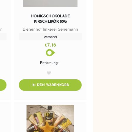
HONIGSCHOKOLADE
KIRSCHLIKÖR 80G
nn
Bienenhof Imkerei Senemann
Versand
€7,16
Entfernung: -
AddToWishlist
DTOCART
ADDTOCART
IN DEN WARENKORB