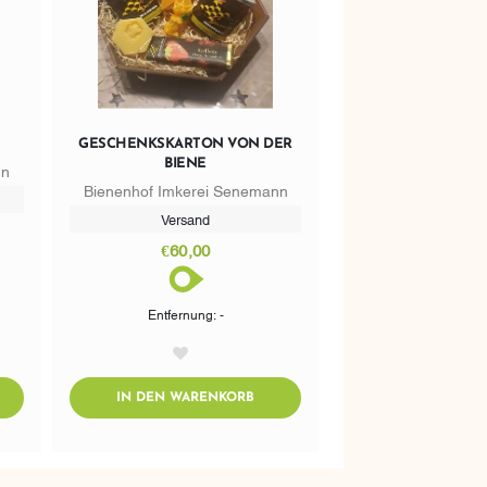
GESCHENKSKARTON VON DER
BIENE
nn
Bienenhof Imkerei Senemann
Versand
€60,00
Entfernung: -
AddToWishlist
DTOCART
ADDTOCART
IN DEN WARENKORB