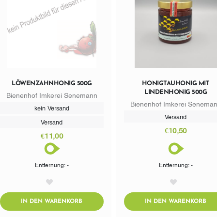
LÖWENZAHNHONIG 500G
HONIGTAUHONIG MIT
LINDENHONIG 500G
Bienenhof Imkerei Senemann
Bienenhof Imkerei Senema
kein Versand
Versand
Versand
€10,50
€11,00
Entfernung: -
Entfernung: -
AddToWishlist
AddToWishlist
ADDTOCART
AD
IN DEN WARENKORB
IN DEN WARENKORB