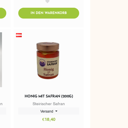
AddToWishlist
DTOCART
ADDTOCART
IN DEN WARENKORB
HONIG MIT SAFRAN (200G)
nn
Steirischer Safran
Versand
€18,40