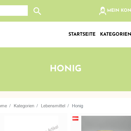
olz, etc...
MEIN KO
Suche nach: Zum Beispiel Wein, Fleisch, Keramik, Holz
STARTSEITE
KATEGORIE
HONIG
ome
Kategorien
Lebensmittel
Honig