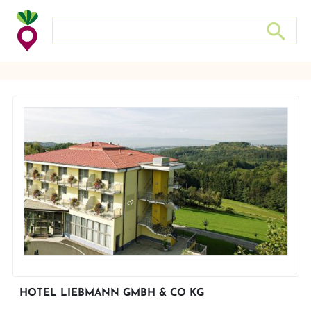
Suche nach: Zum Beispiel Wein, Fleisch, Keramik, Holz, e
Suche nach
HOTEL LIEBMANN GMBH & CO KG