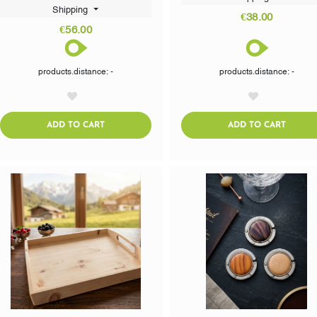
Shipping
€38.00
€56.00
products.distance: -
products.distance: -
AddToWishlist
AddToWishlist
ADDTOCART
ADDTO
ADD TO CART
ADD TO CART