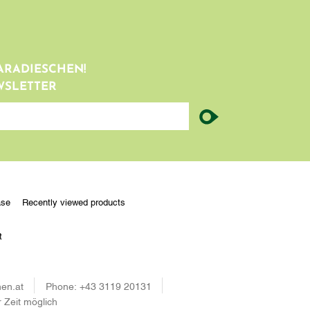
ARADIESCHEN!
WSLETTER
ase
Recently viewed products
t
en.at
Phone:
+43 3119 20131
r Zeit möglich