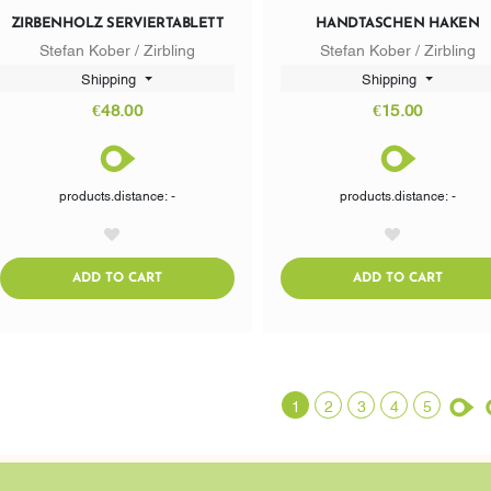
ZIRBENHOLZ SERVIERTABLETT
HANDTASCHEN HAKEN
Stefan Kober / Zirbling
Stefan Kober / Zirbling
Shipping
Shipping
€48.00
€15.00
products.distance: -
products.distance: -
AddToWishlist
AddToWishlist
ADDTOCART
ADDTO
ADD TO CART
ADD TO CART
1
2
3
4
5