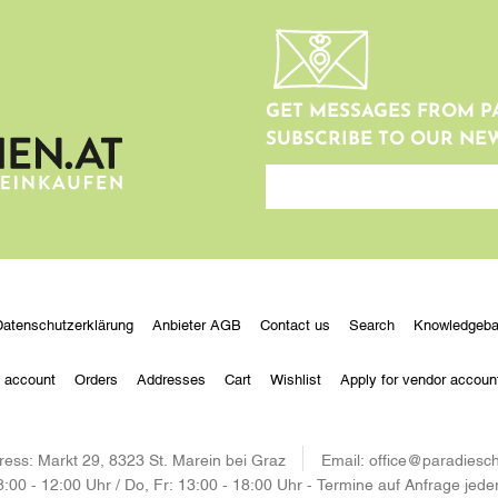
GET MESSAGES FROM P
SUBSCRIBE TO OUR NE
newsletter
Datenschutzerklärung
Anbieter AGB
Contact us
Search
Knowledgeb
 account
Orders
Addresses
Cart
Wishlist
Apply for vendor accoun
ress:
Markt 29, 8323 St. Marein bei Graz
Email:
office@paradiesch
8:00 - 12:00 Uhr / Do, Fr: 13:00 - 18:00 Uhr - Termine auf Anfrage jede