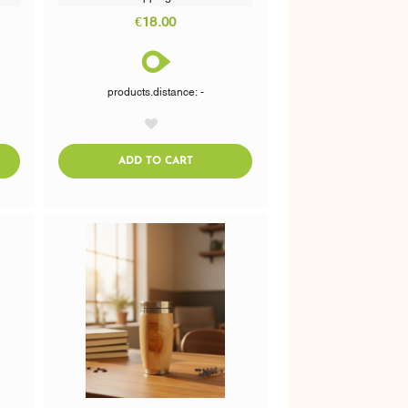
€18.00
products.distance: -
AddToWishlist
CART
ADDTOCART
ADD TO CART