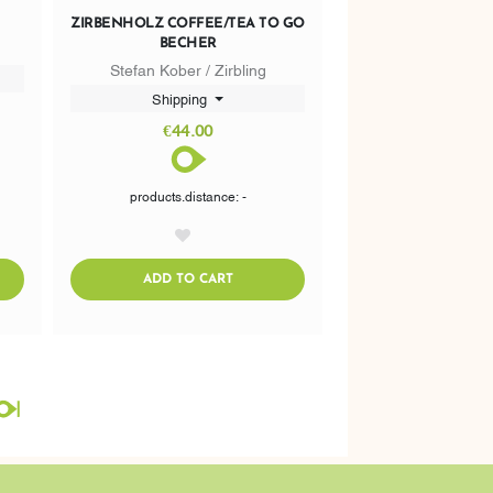
ZIRBENHOLZ COFFEE/TEA TO GO
BECHER
Stefan Kober / Zirbling
Shipping
€44.00
products.distance: -
AddToWishlist
CART
ADDTOCART
ADD TO CART