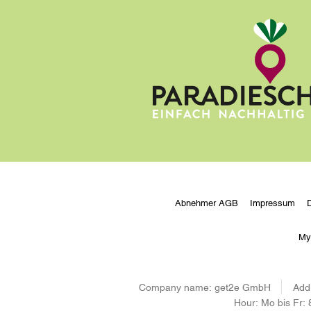
Abnehmer AGB
Impressum
My
Company name:
get2e GmbH
Add
Hour:
Mo bis Fr: 