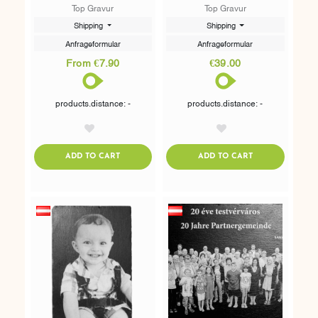
LASERGRAVUR NACH
CM
Top Gravur
Top Gravur
WUNSCH 10 X 10CM
Shipping
Shipping
Anfrageformular
Anfrageformular
From €7.90
€39.00
products.distance: -
products.distance: -
AddToWishlist
AddToWishlist
ADDTOCART
ADDTOCART
ADD TO CART
ADD TO CART