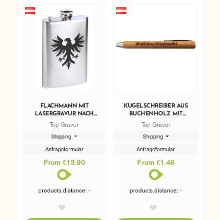
FLACHMANN MIT
KUGELSCHREIBER AUS
LASERGRAVUR NACH
BUCHENHOLZ MIT
WUNSCH 237ML
LASERGRAVUR
Top Gravur
Top Gravur
Shipping
Shipping
Anfrageformular
Anfrageformular
From €13.90
From €1.46
products.distance: -
products.distance: -
AddToWishlist
AddToWishlist