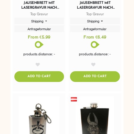
JAUSENBRETT MIT
JAUSENBRETT MIT
LASERGRAVUR NACH
LASERGRAVUR NACH
WUNSCH 23 X 12CM
WUNSCH 30 X 15CM
Top Gravur
Top Gravur
Shipping
Shipping
Anfrageformular
Anfrageformular
From €5.99
From €6.49
products.distance: -
products.distance: -
AddToWishlist
AddToWishlist
ADDTOCART
ADDTOCART
ADD TO CART
ADD TO CART