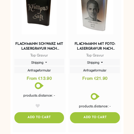
FLACHMANN SCHWARZ MIT
FLACHMANN MIT FOTO-
LASERGRAVUR NACH
LASERGRAVUR NACH
WUNSCH 200ML
WUNSCH 237ML
Top Gravur
Top Gravur
Shipping
Shipping
Anfrageformular
Anfrageformular
From €13.90
From €21.90
products.distance: -
products.distance: -
AddToWishlist
ADDTOCART
ADDTOCART
ADD TO CART
ADD TO CART