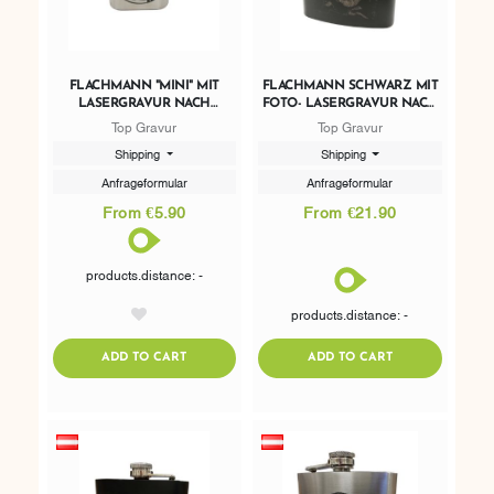
FLACHMANN "MINI" MIT
FLACHMANN SCHWARZ MIT
LASERGRAVUR NACH
FOTO- LASERGRAVUR NACH
WUNSCH 30ML
WUNSCH 200ML
Top Gravur
Top Gravur
Shipping
Shipping
Anfrageformular
Anfrageformular
From €5.90
From €21.90
products.distance: -
products.distance: -
AddToWishlist
ADDTOCART
ADDTOCART
ADD TO CART
ADD TO CART