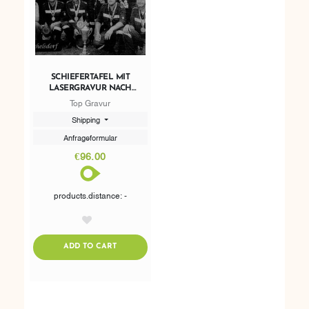
SCHIEFERTAFEL MIT
LASERGRAVUR NACH
WUNSCH 45 X 30CM
Top Gravur
Shipping
Anfrageformular
€96.00
products.distance: -
AddToWishlist
ADDTOCART
ADD TO CART