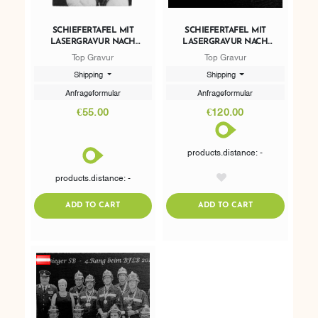
SCHIEFERTAFEL MIT
SCHIEFERTAFEL MIT
LASERGRAVUR NACH
LASERGRAVUR NACH
WUNSCH 30 X 20 CM
WUNSCH 53 X 32,5CM
Top Gravur
Top Gravur
Shipping
Shipping
Anfrageformular
Anfrageformular
€55.00
€120.00
products.distance: -
products.distance: -
AddToWishlist
ADDTOCART
ADDTOCART
ADD TO CART
ADD TO CART