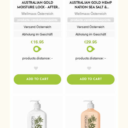
AUSTRALIAN GOLD
AUSTRALIAN GOLD HEMP
MOISTURE LOCK - AFTER
NATION SEA SALT &
SUN
SANDALWOOD - AFTER SUN
Wellmaxx Österreich
Wellmaxx Österreich
products.vendorbonuspoints
products.vendorbonuspoints
Versand Österreich
Versand Österreich
Abholung im Geschäft
Abholung im Geschäft
€16.95
€29.95
products.distance: -
products.distance: -
AddToWishlist
AddToWishlist
ADDTOCART
ADDTOCART
ADD TO CART
ADD TO CART