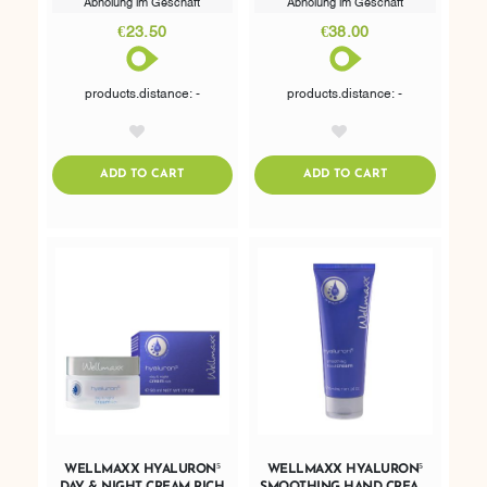
Abholung im Geschäft
Abholung im Geschäft
€23.50
€38.00
products.distance: -
products.distance: -
AddToWishlist
AddToWishlist
ADDTOCART
ADDTOCART
ADD TO CART
ADD TO CART
WELLMAXX HYALURON⁵
WELLMAXX HYALURON⁵
DAY & NIGHT CREAM RICH
SMOOTHING HAND CREAM