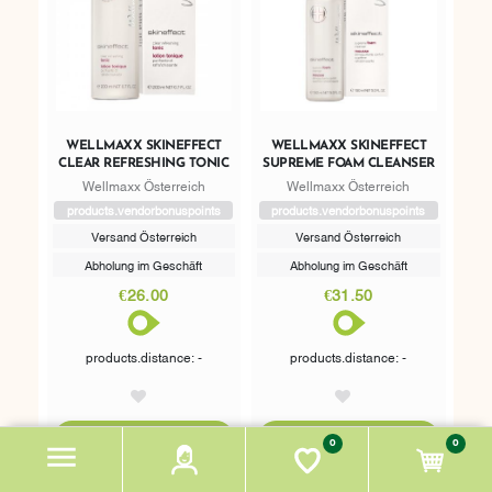
WELLMAXX SKINEFFECT
WELLMAXX SKINEFFECT
CLEAR REFRESHING TONIC
SUPREME FOAM CLEANSER
Wellmaxx Österreich
Wellmaxx Österreich
products.vendorbonuspoints
products.vendorbonuspoints
Versand Österreich
Versand Österreich
Abholung im Geschäft
Abholung im Geschäft
€26.00
€31.50
products.distance: -
products.distance: -
AddToWishlist
AddToWishlist
ADDTOCART
ADDTOCART
ADD TO CART
ADD TO CART
0
0