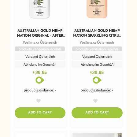
AUSTRALIAN GOLD HEMP
AUSTRALIAN GOLD HEMP
NATION ORIGINAL - AFTER
NATION SPARKLING CITRUS
SUN
& CHAMPAGNE - AFTER SUN
Wellmaxx Österreich
Wellmaxx Österreich
products.vendorbonuspoints
products.vendorbonuspoints
Versand Österreich
Versand Österreich
Abholung im Geschäft
Abholung im Geschäft
€29.95
€29.95
products.distance: -
products.distance: -
AddToWishlist
AddToWishlist
ADDTOCART
ADDTOCART
ADD TO CART
ADD TO CART