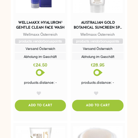
WELLMAXX HYALURON⁵
AUSTRALIAN GOLD
GENTLE CLEAN FACE WASH
BOTANICAL SUNCREEN SPF
50 MINERAL LOTION
Wellmaxx Österreich
Wellmaxx Österreich
products.vendorbonuspoints
products.vendorbonuspoints
Versand Österreich
Versand Österreich
Abholung im Geschäft
Abholung im Geschäft
€24.50
€28.95
products.distance: -
products.distance: -
AddToWishlist
AddToWishlist
ADDTOCART
ADDTOCART
ADD TO CART
ADD TO CART