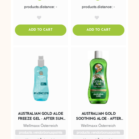
products.distance: -
products.distance: -
AddToWishlist
AddToWishlist
ADDTOCART
ADDTOCART
ADD TO CART
ADD TO CART
AUSTRALIAN GOLD ALOE
AUSTRALIAN GOLD
FREEZE GEL - AFTER SUN
SOOTHING ALOE - AFTER
SPRAY-GEL
SUN GEL
Wellmaxx Österreich
Wellmaxx Österreich
products.vendorbonuspoints
products.vendorbonuspoints