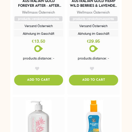
AUSTRALIAN GOLD
AUSTRALIAN GOLD HEMP
FOREVER AFTER - AFTER
WILD BERRIES & LAVENDER
SUN
- AFTER SUN
Wellmaxx Österreich
Wellmaxx Österreich
products.vendorbonuspoints
products.vendorbonuspoints
Versand Österreich
Versand Österreich
Abholung im Geschäft
Abholung im Geschäft
€13.50
€29.95
products.distance: -
products.distance: -
AddToWishlist
AddToWishlist
ADDTOCART
ADDTOCART
ADD TO CART
ADD TO CART