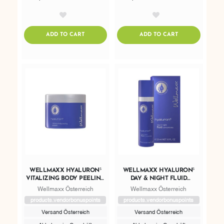
AddToWishlist
AddToWishlist
ADDTOCART
ADDTOCART
ADD TO CART
ADD TO CART
WELLMAXX HYALURON⁵
WELLMAXX HYALURON⁵
VITALIZING BODY PEELING
DAY & NIGHT FLUID
CREAM
CONCENTRATE
Wellmaxx Österreich
Wellmaxx Österreich
products.vendorbonuspoints
products.vendorbonuspoints
Versand Österreich
Versand Österreich