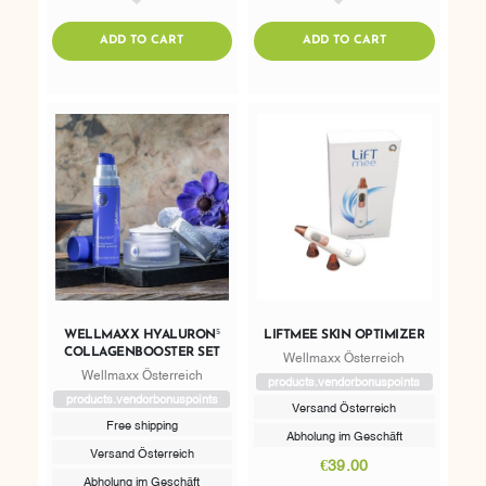
AddToWishlist
AddToWishlist
ADDTOCART
ADDTOCART
ADD TO CART
ADD TO CART
WELLMAXX HYALURON⁵
LIFTMEE SKIN OPTIMIZER
COLLAGENBOOSTER SET
Wellmaxx Österreich
Wellmaxx Österreich
products.vendorbonuspoints
products.vendorbonuspoints
Versand Österreich
Free shipping
Abholung im Geschäft
Versand Österreich
€39.00
Abholung im Geschäft