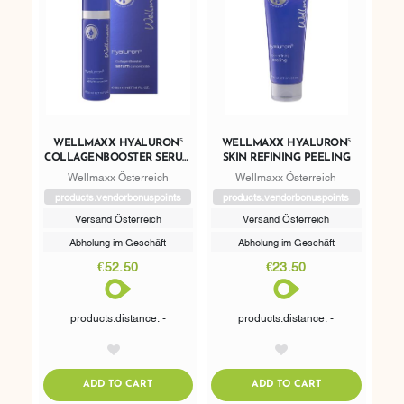
WELLMAXX HYALURON⁵
WELLMAXX HYALURON⁵
COLLAGENBOOSTER SERUM
SKIN REFINING PEELING
CONCENTRATE
Wellmaxx Österreich
Wellmaxx Österreich
products.vendorbonuspoints
products.vendorbonuspoints
Versand Österreich
Versand Österreich
Abholung im Geschäft
Abholung im Geschäft
€52.50
€23.50
products.distance: -
products.distance: -
AddToWishlist
AddToWishlist
ADDTOCART
ADDTOCART
ADD TO CART
ADD TO CART