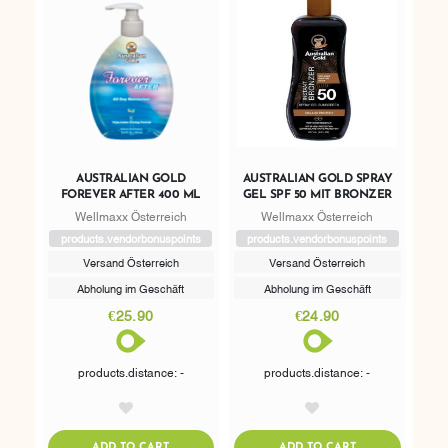
AUSTRALIAN GOLD
AUSTRALIAN GOLD SPRAY
FOREVER AFTER 400 ML
GEL SPF 50 MIT BRONZER
Wellmaxx Österreich
Wellmaxx Österreich
products.vendorbonuspoints
products.vendorbonuspoints
Versand Österreich
Versand Österreich
Abholung im Geschäft
Abholung im Geschäft
€25.90
€24.90
products.distance: -
products.distance: -
AddToWishlist
AddToWishlist
ADDTOCART
ADDTOCART
ADD TO CART
ADD TO CART