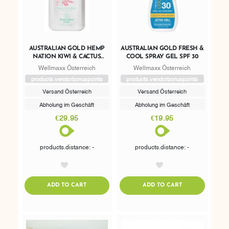
AUSTRALIAN GOLD HEMP
AUSTRALIAN GOLD FRESH &
NATION KIWI & CACTUS
COOL SPRAY GEL SPF 30
WATER - AFTER SUN
Wellmaxx Österreich
Wellmaxx Österreich
products.vendorbonuspoints
products.vendorbonuspoints
Versand Österreich
Versand Österreich
Abholung im Geschäft
Abholung im Geschäft
€29.95
€19.95
products.distance: -
products.distance: -
AddToWishlist
AddToWishlist
ADDTOCART
ADDTOCART
ADD TO CART
ADD TO CART