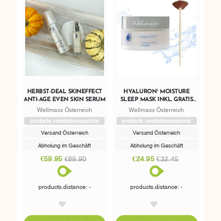
HERBST-DEAL SKINEFFECT
HYALURON⁵ MOISTURE
ANTI-AGE EVEN SKIN SERUM
SLEEP MASK INKL. GRATIS
FÄCHERPINSEL
Wellmaxx Österreich
Wellmaxx Österreich
products.vendorbonuspoints
products.vendorbonuspoints
Versand Österreich
Versand Österreich
Abholung im Geschäft
Abholung im Geschäft
€59.95
€89.90
€24.95
€32.45
products.distance: -
products.distance: -
AddToWishlist
AddToWishlist