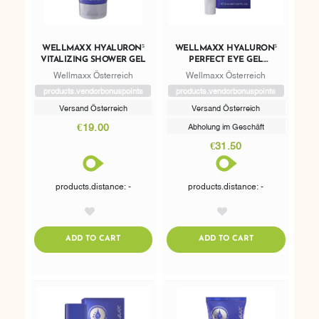
WELLMAXX HYALURON⁵
WELLMAXX HYALURON⁵
VITALIZING SHOWER GEL
PERFECT EYE GEL
CONCENTRATE
Wellmaxx Österreich
Wellmaxx Österreich
products.vendorbonuspoints
products.vendorbonuspoints
Versand Österreich
Versand Österreich
€19.00
Abholung im Geschäft
€31.50
products.distance: -
products.distance: -
AddToWishlist
AddToWishlist
ADDTOCART
ADDTOCART
ADD TO CART
ADD TO CART