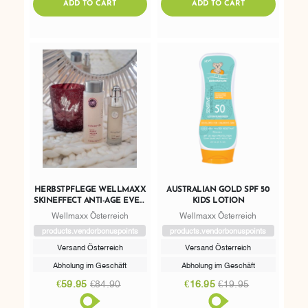
ADDTOCART
ADDTOCART
ADD TO CART
ADD TO CART
HERBSTPFLEGE WELLMAXX
AUSTRALIAN GOLD SPF 50
SKINEFFECT ANTI-AGE EVEN
KIDS LOTION
SKIN SERUM & REFRESHING
Wellmaxx Österreich
Wellmaxx Österreich
TONIC
products.vendorbonuspoints
products.vendorbonuspoints
Versand Österreich
Versand Österreich
Abholung im Geschäft
Abholung im Geschäft
€59.95
€84.90
€16.95
€19.95