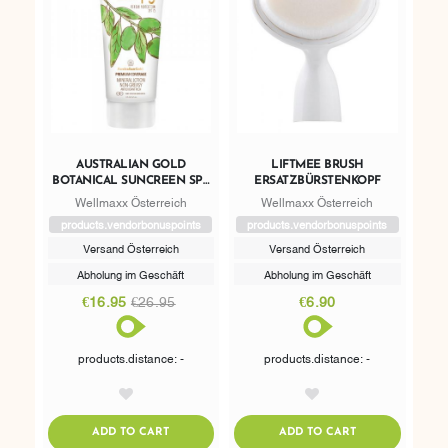
AUSTRALIAN GOLD
LIFTMEE BRUSH
BOTANICAL SUNCREEN SPF
ERSATZBÜRSTENKOPF
15 MINERAL LOTION
Wellmaxx Österreich
Wellmaxx Österreich
products.vendorbonuspoints
products.vendorbonuspoints
Versand Österreich
Versand Österreich
Abholung im Geschäft
Abholung im Geschäft
€16.95
€26.95
€6.90
products.distance: -
products.distance: -
AddToWishlist
AddToWishlist
ADDTOCART
ADDTOCART
ADD TO CART
ADD TO CART