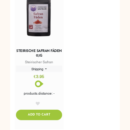
STEIRISCHE SAFRAN FÄDEN
0,1G
Steirischer Safran
Shipping
€3.95
products.distance: -
AddToWishlist
ADDTOCART
ADD TO CART