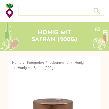
Search store
Search sto
HONIG MIT
SAFRAN (200G)
Home
Kategorien
Lebensmittel
Honig
Honig mit Safran (200g)