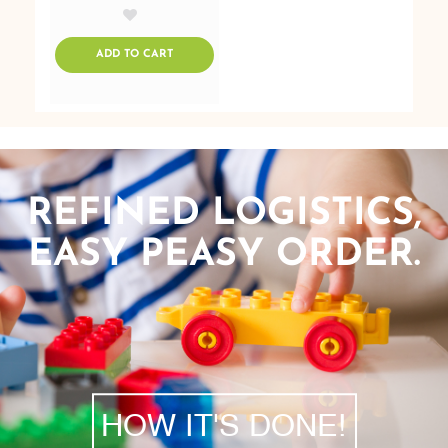
AddToWishlist
ADDTOCART
ADD TO CART
REFINED LOGISTICS,
EASY PEASY ORDER.
HOW IT'S DONE!